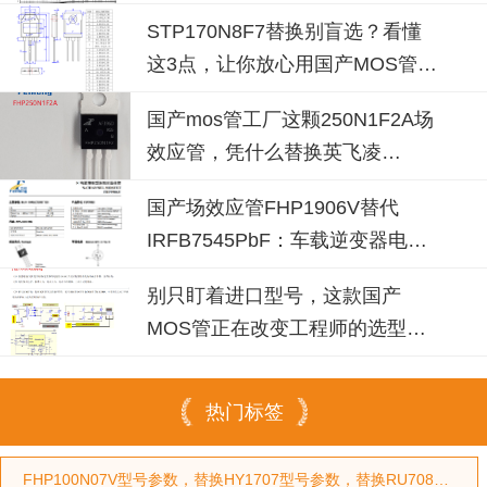
替换
STP170N8F7替换别盲选？看懂
这3点，让你放心用国产MOS管替
代
国产mos管工厂这颗250N1F2A场
效应管，凭什么替换英飞凌
IPP030N10N3G？
国产场效应管FHP1906V替代
IRFB7545PbF：车载逆变器电源
设计的破局之选
别只盯着进口型号，这款国产
MOS管正在改变工程师的选型习
惯
热门标签
FHP100N07V型号参数，替换HY1707型号参数，替换RU7088型号参数