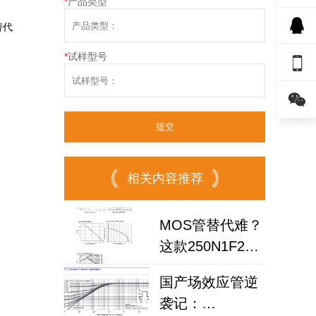
*
产品类型
替代
*
试样型号


相关内容推荐
MOS管替代难？
这款250N1F2A
场效应管让工程
国产场效应管逆
师告别英飞凌依
袭记：
赖