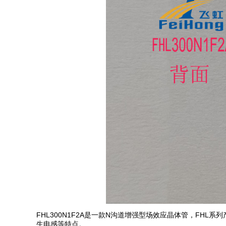
FHL300N1F2A是一款N沟道增强型场效应晶体管，FHL
生电感等特点。