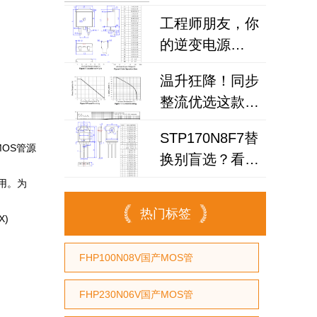
FHP1906V如何
工程师朋友，你
攻克车载逆变器
的逆变电源
散热难题？
MOSFET选对了
温升狂降！同步
吗？试试国产
整流优选这款场
100N08B！
效应管，场效应
STP170N8F7替
管工厂
MOS管源
换别盲选？看懂
200N6F3A可替
这3点，让你放
使用。为
换
心用国产MOS管
热门标签
X)
替代
FHP100N08V国产MOS管
FHP230N06V国产MOS管