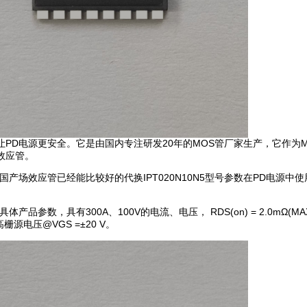
，让PD电源更安全。它是由国内专注研发20年的MOS管厂家生产，它作为
场效应管。
A国产场效应管已经能比较好的代换IPT020N10N5型号参数在PD电源中
品参数，具有300A、100V的电流、电压， RDS(on) = 2.0mΩ(MA
V，最高栅源电压@VGS =±20 V。