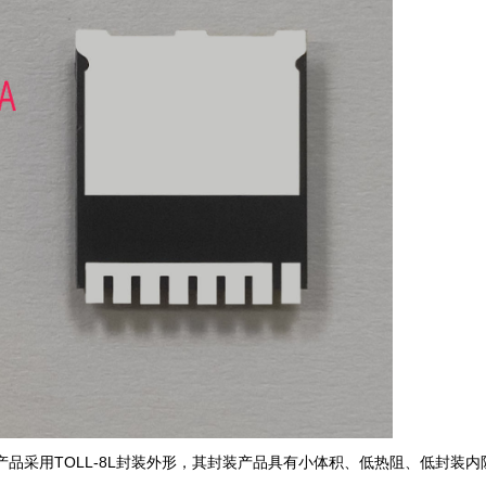
系列产品采用TOLL-8L封装外形，其封装产品具有小体积、低热阻、低封装