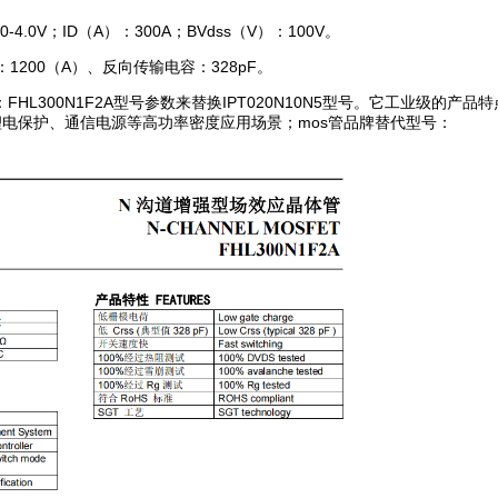
4.0V；ID（A）：300A；BVdss（V）：100V。
：1200（A）、反向传输电容：328pF。
L300N1F2A型号参数来替换IPT020N10N5型号。它工业级的产品
电保护、通信电源等高功率密度应用场景；mos管品牌替代型号：