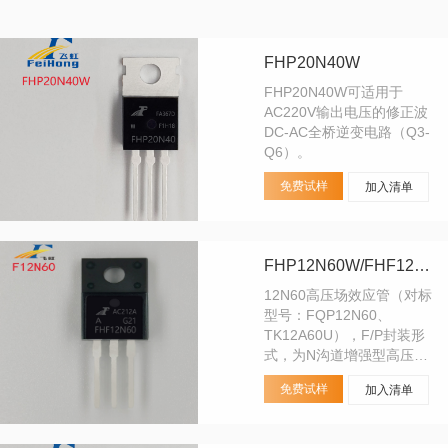
FHP20N40W
FHP20N40W可适用于
AC220V输出电压的修正波
DC-AC全桥逆变电路（Q3-
Q6）。
免费试样
加入清单
FHP12N60W/FHF12N60W
12N60高压场效应管（对标
型号：FQP12N60、
TK12A60U），F/P封装形
式，为N沟道增强型高压功
率MOS场效应管。该产品
免费试样
加入清单
广泛适用于AC-DC开关电
源， DC-DC电源转换器，
高压H桥PMW马达驱动。