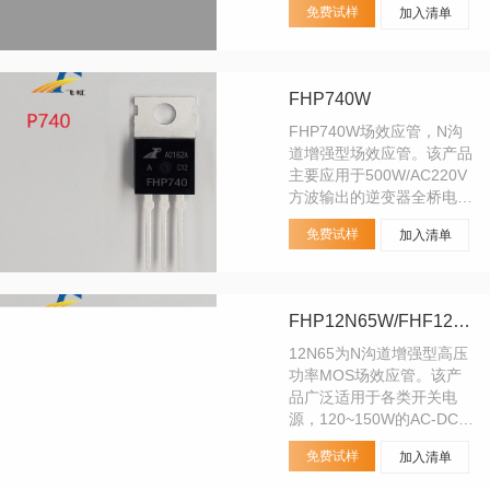
免费试样
加入清单
FHP740W
FHP740W场效应管，N沟
道增强型场效应管。该产品
主要应用于500W/AC220V
方波输出的逆变器全桥电
路，开关电源，高压H桥
免费试样
加入清单
PMW马达驱动。可替代其
它品牌型号：10N40、
11N40、IRF740。
FHP12N65W/FHF12N65W
12N65为N沟道增强型高压
功率MOS场效应管。该产
品广泛适用于各类开关电
源，120~150W的AC-DC开
关电源。，DC-DC电源转
免费试样
加入清单
换器，高压H桥PMW马达驱
动。