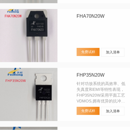
牌型号：FQP10N80、
TK10A80E；
FHA70N20W
免费试样
加入清单
FHP35N20W
针对功放系统的高效率、低
失真度和EMI等特性表现，
FHP35N20W采用平面工艺
VDMOS,拥有优异的抗冲击
特性前提下优化Rdson、
免费试样
加入清单
Qg、trr等参数，从而广泛
适配使用在Class-D功放电
路上，如汽车功放、DSP功