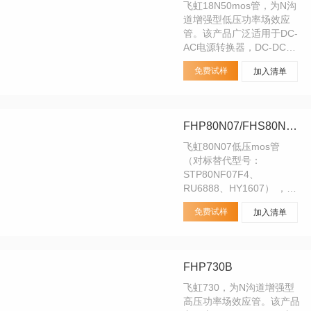
飞虹18N50mos管，为N沟
道增强型低压功率场效应
管。该产品广泛适用于DC-
AC电源转换器，DC-DC电
源转换器，开关电源/紫外
免费试样
加入清单
线灯电子镇流器。
FHP80N07/FHS80N07/FHD80N07
飞虹80N07低压mos管
（对标替代型号：
STP80NF07F4、
RU6888、HY1607） ，N
沟道沟槽工艺MOS管，适
免费试样
加入清单
用于36V-48V/6管的电动车
控制器/锂电池保护板。可
替代场效管：
STP80NF07F4、
FHP730B
RU6888、HY1607
飞虹730，为N沟道增强型
高压功率场效应管。该产品