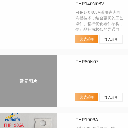
放上。其他MOS管品牌替
FHP140N08V
代型号：IRFB31N20D 等
FHP140N08V采用先进的
沟槽技术，结合更优的工艺
条件、精细优化器件结构，
使产品拥有极低的导通电阻
并优化了开关特性和可靠
免费试样
加入清单
性。该晶体管可提供TO-
220封装外形，可适用于
UPS、逆变器、电机驱动控
制和各类高频硬开关。产品
FHP80N07L
符合JEDEC标准，在环保
上符合RoHS和REACH标
准、无卤要求。
免费试样
加入清单
FHP1906A