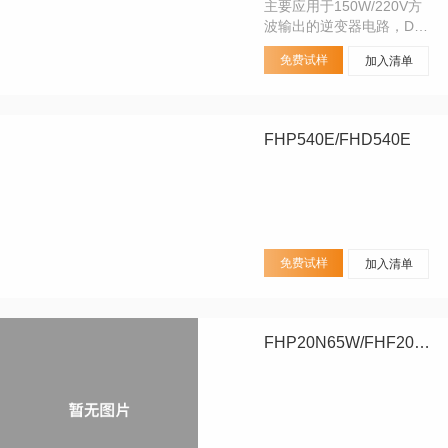
主要应用于150W/220V方
波输出的逆变器电路，DC-
AC电源转换器，DC-DC电
免费试样
加入清单
源转换器，高压H桥PMW马
达驱动。可替代其它场效应
管品牌型号：6N40、
7N40、IRF730B；
FHP540E/FHD540E
免费试样
加入清单
FHP20N65W/FHF20N65W/FHA20N65W