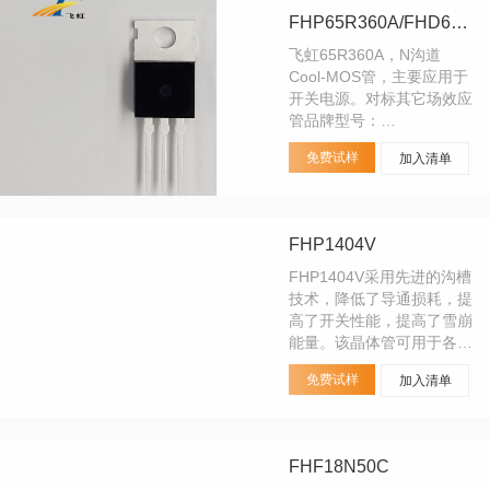
FHP65R360A/FHD65R360A
飞虹65R360A，N沟道
Cool-MOS管，主要应用于
开关电源。对标其它场效应
管品牌型号：
IPA60R380P6；
免费试样
加入清单
FHP1404V
FHP1404V采用先进的沟槽
技术，降低了导通损耗，提
高了开关性能，提高了雪崩
能量。该晶体管可用于各种
功率开关电路，实现系统高
免费试样
加入清单
效率和高可靠性。产品外形
是TO-220封装，符合
JEDEC标准，在环保上符
合RoHS和REACH标准、无
FHF18N50C
卤环保。