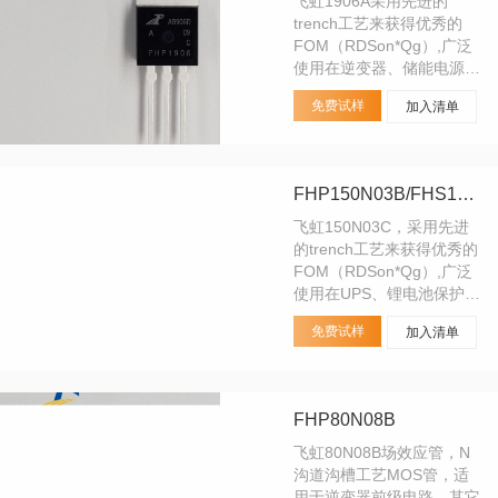
飞虹1906A采用先进的
trench工艺来获得优秀的
FOM（RDSon*Qg）,广泛
使用在逆变器、储能电源
上。其他MOS管品牌替代
免费试样
加入清单
型号：1906 等
FHP150N03B/FHS150N03B/FHD150N03B
飞虹150N03C，采用先进
的trench工艺来获得优秀的
FOM（RDSon*Qg）,广泛
使用在UPS、锂电池保护
板、负载开关、电动工具等
免费试样
加入清单
电机驱动控制；其它mos管
品牌替代型号：150N03。
FHP80N08B
飞虹80N08B场效应管，N
沟道沟槽工艺MOS管，适
用于逆变器前级电路。其它