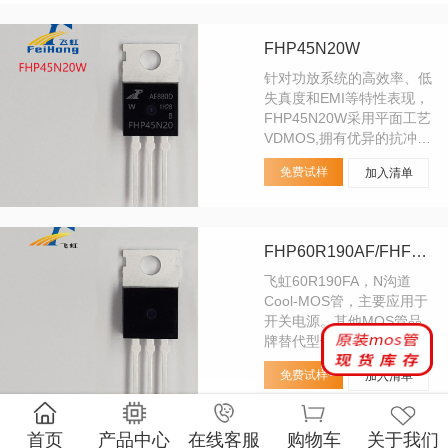
FHP45N20W
针对功放系统的高效率、低
失真度和EMI等特性表现，
FHP45N20W采用平面工艺
VDMOS,拥有优异的抗冲击
特性前提下优化Rdson、
免费试样
加入清单
Qg、trr等参数，从而广泛
适配使用在Class-D功放电
路上，如汽车功放、DSP功
放上。替代型号：
FHP60R190AF/FHF60R190AF/FHA60R190AF
IRFB38N20D 等
飞虹60R190FA，N沟道
Cool-MOS管，主要应用于
开关电源。其他MOS管品
牌替代型号：
SPP20N60C3 等。
免费试样
加入清单
首页
产品中心
在线客服
购物车
关于我们